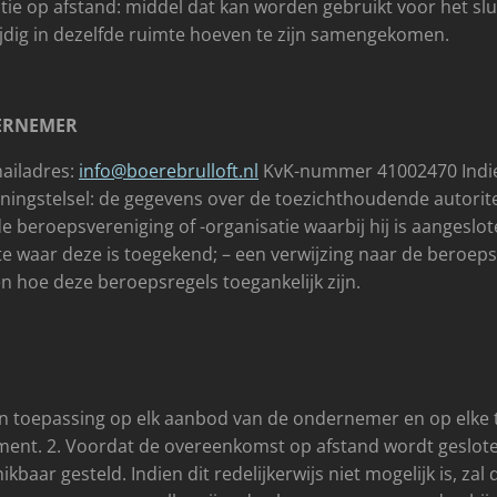
ie op afstand: middel dat kan worden gebruikt voor het sl
jdig in dezelfde ruimte hoeven te zijn samengekomen.
DERNEMER
mailadres:
info@boerebrulloft.nl
KvK-nummer 41002470 Indien
ingstelsel: de gegevens over de toezichthoudende autorit
 beroepsvereniging of -organisatie waarbij hij is aangeslote
 waar deze is toegekend; – een verwijzing naar de beroeps
n hoe deze beroepsregels toegankelijk zijn.
an toepassing op elk aanbod van de ondernemer en op elk
nt. 2. Voordat de overeenkomst op afstand wordt geslote
aar gesteld. Indien dit redelijkerwijs niet mogelijk is, za