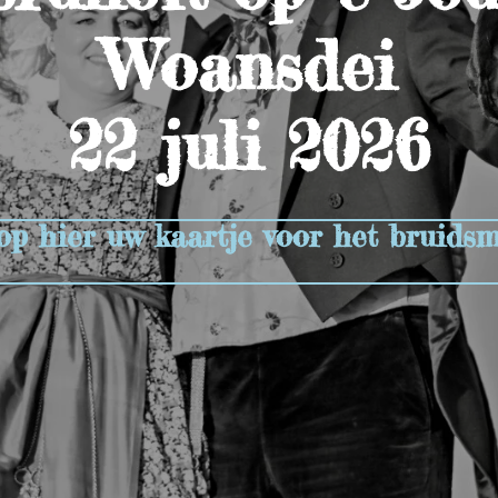
Woansdei
22 juli 2026
p hier uw kaartje voor het bruids