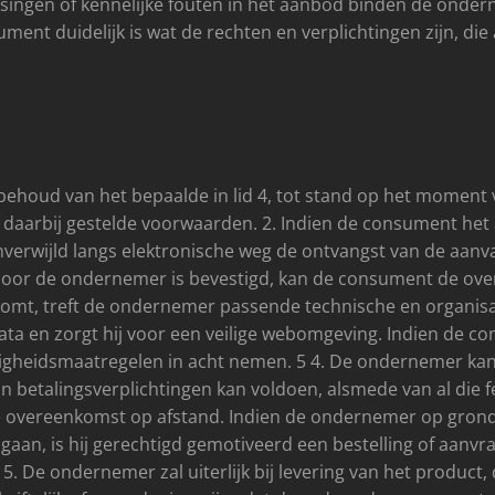
issingen of kennelijke fouten in het aanbod binden de onder
ment duidelijk is wat de rechten en verplichtingen zijn, d
ehoud van het bepaalde in lid 4, tot stand op het momen
 daarbij gestelde voorwaarden. 2. Indien de consument het
verwijld langs elektronische weg de ontvangst van de aanv
door de ondernemer is bevestigd, kan de consument de ove
omt, treft de ondernemer passende technische en organisat
ata en zorgt hij voor een veilige webomgeving. Indien de co
gheidsmaatregelen in acht nemen. 5 4. De ondernemer kan z
n betalingsverplichtingen kan voldoen, alsmede van al die fe
 overeenkomst op afstand. Indien de ondernemer op gron
aan, is hij gerechtigd gemotiveerd een bestelling of aanvra
. De ondernemer zal uiterlijk bij levering van het product, 