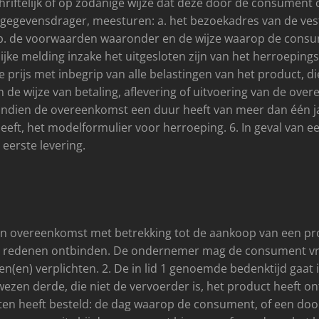
riftelijk of op zodanige wijze dat deze door de consument 
egevensdrager, meesturen: a. het bezoekadres van de ves
 b. de voorwaarden waaronder en de wijze waarop de consu
jke melding inzake het uitgesloten zijn van het herroepingsr
 prijs met inbegrip van alle belastingen van het product, di
n de wijze van betaling, aflevering of uitvoering van de ove
dien de overeenkomst een duur heeft van meer dan één jaar
ft, het modelformulier voor herroeping. 6. In geval van een
 eerste levering.
en overeenkomst met betrekking tot de aankoop van een p
 redenen ontbinden. De ondernemer mag de consument vra
en(en) verplichten. 2. De in lid 1 genoemde bedenktijd gaat
en derde, die niet de vervoerder is, het product heeft ont
ten heeft besteld: de dag waarop de consument, of een do