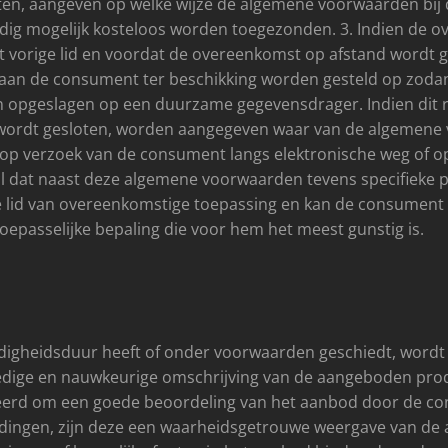
n, aangeven op welke wijze de algemene voorwaarden bij de
ig mogelijk kosteloos worden toegezonden. 3. Indien de o
het vorige lid en voordat de overeenkomst op afstand wordt 
aan de consument ter beschikking worden gesteld op zoda
pgeslagen op een duurzame gegevensdrager. Indien dit redel
wordt gesloten, worden aangegeven waar van de algemene 
op verzoek van de consument langs elektronische weg of op
l dat naast deze algemene voorwaarden tevens specifieke 
e lid van overeenkomstige toepassing en kan de consument z
passelijke bepaling die voor hem het meest gunstig is.
digheidsduur heeft of onder voorwaarden geschiedt, wordt d
edige en nauwkeurige omschrijving van de aangeboden produ
lleerd om een goede beoordeling van het aanbod door de co
dingen, zijn deze een waarheidsgetrouwe weergave van de