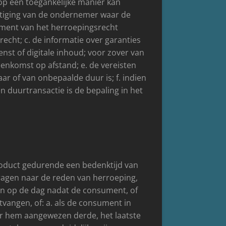
op een toegankelijke manier kan
tiging van de ondernemer waar de
ment van het herroepingsrecht
echt; c. de informatie over garanties
enst of digitale inhoud; voor zover van
reenkomst op afstand; e. de vereisten
 of van onbepaalde duur is; f. indien
 duurtransactie is de bepaling in het
roduct gedurende een bedenktijd van
gen naar de reden van herroeping,
 in op de dag nadat de consument, of
vangen, of: a. als de consument in
or hem aangewezen derde, het laatste