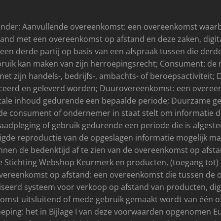
nder: Aanvullende overeenkomst: een overeenkomst waarbi
band met een overeenkomst op afstand en deze zaken, digit
en derde partij op basis van een afspraak tussen die derd
uik kan maken van zijn herroepingsrecht; Consument: de na
 zijn handels-, bedrijfs-, ambachts- of beroepsactiviteit; 
uceerd en geleverd worden; Duurovereenkomst: een overeenk
gitale inhoud gedurende een bepaalde periode; Duurzame g
e consument of ondernemer in staat stelt om informatie die
aadpleging of gebruik gedurende een periode die is afgest
zigde reproductie van de opgeslagen informatie mogelijk ma
nen de bedenktijd af te zien van de overeenkomst op afsta
 Stichting Webshop Keurmerk en producten, (toegang tot) d
vereenkomst op afstand: een overeenkomst die tussen de
iseerd systeem voor verkoop op afstand van producten, digi
nkomst uitsluitend of mede gebruik gemaakt wordt van één 
oeping: het in Bijlage I van deze voorwaarden opgenomen 