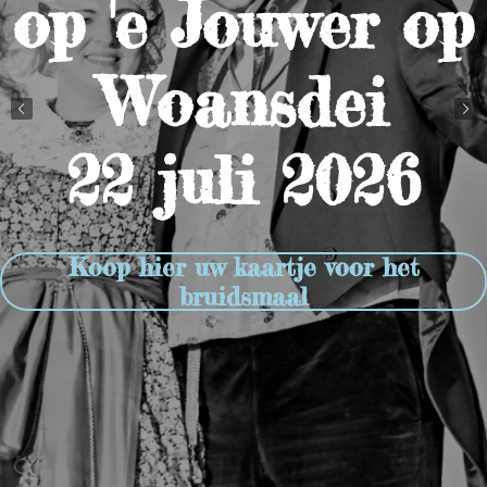
op 'e Jouwer op
Woansdei
22 juli 2026
Koop hier uw kaartje voor het
bruidsmaal