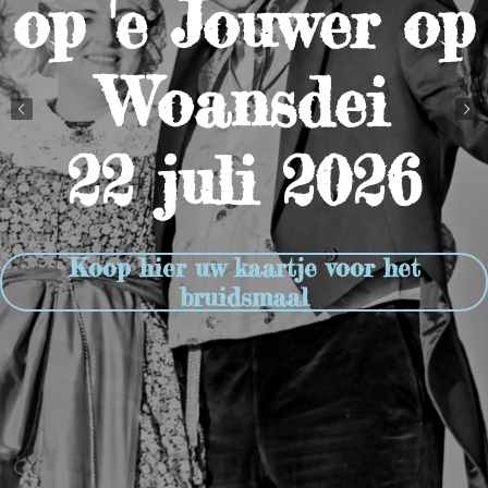
op 'e Jouwer op
Woansdei
22 juli 2026
Koop hier uw kaartje voor het
bruidsmaal