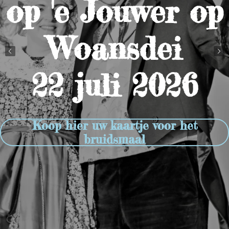
op 'e Jouwer op
Woansdei
22 juli 2026
Koop hier uw kaartje voor het
bruidsmaal